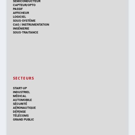
SEMICONDUCTEUR
CAPTEUR/OPTO
PASSIF
AFFICHEUR
LOGICIEL
SOUS-SYSTÈME
CAO
/
INSTRUMENTATION
INGÉNIERIE
SOUS-TRAITANCE
SECTEURS
START-UP
INDUSTRIEL
MÉDICAL
AUTOMOBILE
SÉCURITÉ
AÉRONAUTIQUE
DÉFENSE
TÉLÉCOMS
GRAND PUBLIC