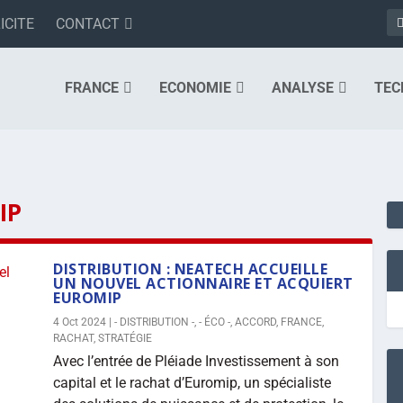
ICITE
CONTACT
FRANCE
ECONOMIE
ANALYSE
TEC
IP
DISTRIBUTION : NEATECH ACCUEILLE
UN NOUVEL ACTIONNAIRE ET ACQUIERT
EUROMIP
4 Oct 2024
|
- DISTRIBUTION -
,
- ÉCO -
,
ACCORD
,
FRANCE
,
RACHAT
,
STRATÉGIE
Avec l’entrée de Pléiade Investissement à son
capital et le rachat d’Euromip, un spécialiste