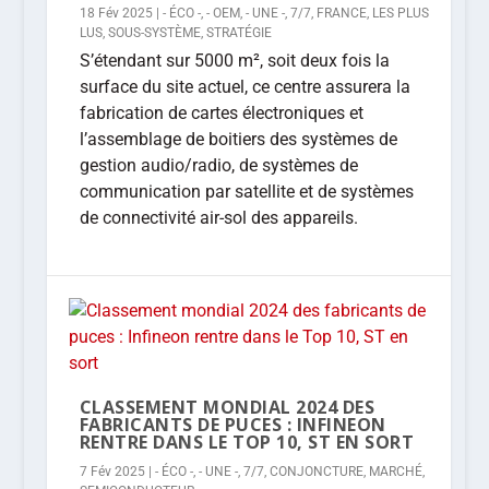
18 Fév 2025
|
- ÉCO -
,
- OEM
,
- UNE -
,
7/7
,
FRANCE
,
LES PLUS
LUS
,
SOUS-SYSTÈME
,
STRATÉGIE
S’étendant sur 5000 m², soit deux fois la
surface du site actuel, ce centre assurera la
fabrication de cartes électroniques et
l’assemblage de boitiers des systèmes de
gestion audio/radio, de systèmes de
communication par satellite et de systèmes
de connectivité air-sol des appareils.
CLASSEMENT MONDIAL 2024 DES
FABRICANTS DE PUCES : INFINEON
RENTRE DANS LE TOP 10, ST EN SORT
7 Fév 2025
|
- ÉCO -
,
- UNE -
,
7/7
,
CONJONCTURE
,
MARCHÉ
,