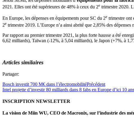
Selon SEMI, les dépenses mondiales d’
équipements pour la fabric
e
2021. Elles ont été supérieures de 48% à ceux du 2
trimestre 2020. L
e
En Europe, les dépenses en équipements pour SC du 2
trimestre ont 
e
2
trimestre 2019. L’Europe n’a ainsi abrité que 2,85% des dépenses m
Par rapport au premier trimestre 2021, la plus forte hausse a été enre
6,62 milliards), Taïwan (-12%, à 5,04 milliards), le Japon (+7%, à 1,7
Articles similaires
Partager:
Bosch investit 700 M€ dans l’électromobilité
Précédent
Intel projette d’investir 80 milliards dans 8 fabs en Europe d’ici 10 an
INSCRIPTION NEWSLETTER
La vision de Miin WU, CEO de Macronix, sur l’industrie des mé