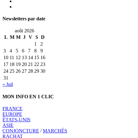
Newsletters par date
août 2026
L
M
M
J
V
S
D
1
2
3
4
5
6
7
8
9
10
11
12
13
14
15
16
17
18
19
20
21
22
23
24
25
26
27
28
29
30
31
« Juil
MON INFO EN 1 CLIC
FRANCE
EUROPE
ÉTATS-UNIS
ASIE
CONJONCTURE
/
MARCHÉS
RACHAT