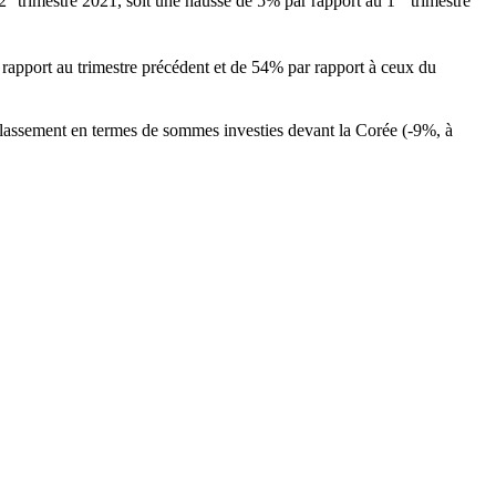
2
trimestre 2021, soit une hausse de 5% par rapport au 1
trimestre
r rapport au trimestre précédent et de 54% par rapport à ceux du
u classement en termes de sommes investies devant la Corée (-9%, à