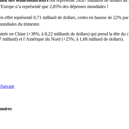
ation des semiconducteurs
ont représenté 24,87 milliards de dollars au 
’Europe n’a représenté que 2,85% des dépenses mondiales !
en effet représenté 0,71 milliard de dollars, certes en hausse de 22% pa
ondiales du trimestre.
gistrée en Chine (+38%, à 8,22 milliards de dollars) qui prend la tête d
7 milliard) et l’Amérique du Nord (+25%, à 1,68 milliard de dollars).
s
Suivant
moires