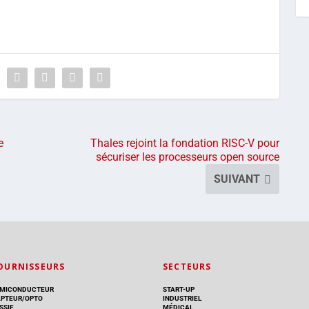
e
Thales rejoint la fondation RISC-V pour
sécuriser les processeurs open source
SUIVANT
OURNISSEURS
SECTEURS
MICONDUCTEUR
START-UP
PTEUR/OPTO
INDUSTRIEL
SSIF
MÉDICAL