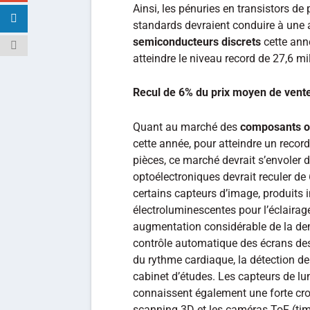
Ainsi, les pénuries en transistors d
standards devraient conduire à une 
semiconducteurs discrets
cette anné
atteindre le niveau record de 27,6 mil
Recul de 6% du prix moyen de vent
Quant au marché des
composants o
cette année, pour atteindre un recor
pièces, ce marché devrait s’envoler
optoélectroniques devrait reculer de
certains capteurs d’image, produits 
électroluminescentes pour l’éclairag
augmentation considérable de la dem
contrôle automatique des écrans des
du rythme cardiaque, la détection de 
cabinet d’études. Les capteurs de lum
connaissent également une forte cr
scanning 3D et les caméras ToF (time-o