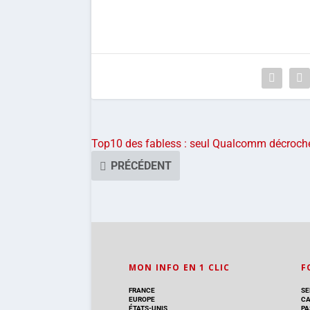
Top10 des fabless : seul Qualcomm décroch
PRÉCÉDENT
MON INFO EN 1 CLIC
F
FRANCE
SE
EUROPE
CA
ÉTATS-UNIS
PA