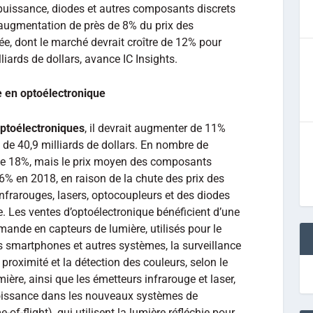
e puissance, diodes et autres composants discrets
augmentation de près de 8% du prix des
e, dont le marché devrait croître de 12% pour
liards de dollars, avance IC Insights.
e en optoélectronique
ptoélectroniques
, il devrait augmenter de 11%
d de 40,9 milliards de dollars. En nombre de
 de 18%, mais le prix moyen des composants
 6% en 2018, en raison de la chute des prix des
infrarouges, lasers, optocoupleurs et des diodes
e. Les ventes d’optoélectronique bénéficient d’une
ande en capteurs de lumière, utilisés pour le
 smartphones et autres systèmes, la surveillance
proximité et la détection des couleurs, selon le
ière, ainsi que les émetteurs infrarouge et laser,
oissance dans les nouveaux systèmes de
f-flight), qui utilisent la lumière réfléchie pour