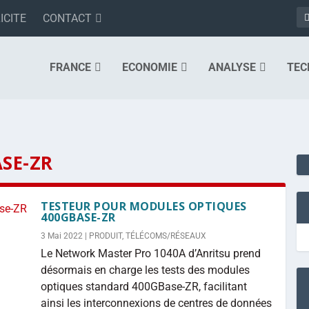
ICITE
CONTACT
FRANCE
ECONOMIE
ANALYSE
TEC
SE-ZR
TESTEUR POUR MODULES OPTIQUES
400GBASE-ZR
3 Mai 2022
|
PRODUIT
,
TÉLÉCOMS/RÉSEAUX
Le Network Master Pro 1040A d’Anritsu prend
désormais en charge les tests des modules
optiques standard 400GBase-ZR, facilitant
ainsi les interconnexions de centres de données