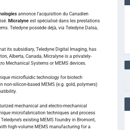
nologies
annonce l’acquisition du Canadien
isé.
Micralyne
est spécialisé dans les prestations
mems. Teledyne possède déjà, via Teledyne Dalsa,
t its subsidiary, Teledyne Digital Imaging, has
n, Alberta, Canada, Micralyne is a privately-
ctro Mechanical Systems or MEMS devices.
ique microfluidic technology for biotech
s in non-silicon-based MEMS (e.g. gold, polymers)
tibility.
urized mechanical and electro-mechanical
nique microfabrication techniques and process
 Teledyne’s existing MEMS foundry in Bromont,
with high-volume MEMS manufacturing for a