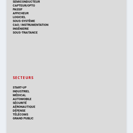
SEMICONDUCTEUR
CAPTEUR/OPTO
PASSIF
AFFICHEUR
LOGICIEL
SOUS-SYSTÈME
CAO
/
INSTRUMENTATION
INGÉNIERIE
SOUS-TRAITANCE
SECTEURS
START-UP
INDUSTRIEL
MÉDICAL
AUTOMOBILE
SÉCURITÉ
AÉRONAUTIQUE
DÉFENSE
TÉLÉCOMS
GRAND PUBLIC