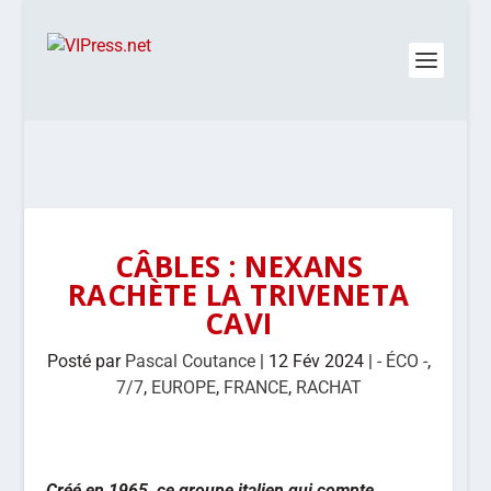
CÂBLES : NEXANS
RACHÈTE LA TRIVENETA
CAVI
Posté par
Pascal Coutance
|
12 Fév 2024
|
- ÉCO -
,
7/7
,
EUROPE
,
FRANCE
,
RACHAT
Créé en 1965, ce groupe italien qui compte