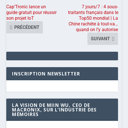
Cap’Tronic lance un
7 jours/7 : 4 sous-
guide gratuit pour réussir
traitants français dans le
son projet IoT
Top50 mondial | La
Chine rachète à tout-va…
PRÉCÉDENT
quand on l’y autorise
SUIVANT
INSCRIPTION NEWSLETTER
LA VISION DE MIIN WU, CEO DE
MACRONIX, SUR L’INDUSTRIE DES
MÉMOIRES