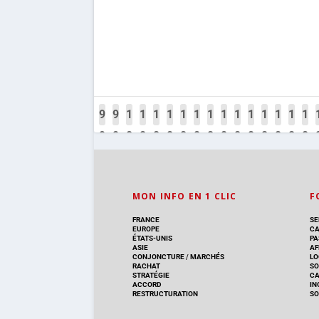
9
9
9
9
9
9
9
9
9
1
1
1
1
1
1
1
1
1
1
1
1
1
1
9
9
9
9
9
9
9
9
9
0
0
0
0
0
0
0
0
0
0
0
0
0
0
1
2
3
4
5
6
7
8
9
0
0
0
0
0
0
0
0
0
0
1
1
1
1
0
1
2
3
4
5
6
7
8
9
0
1
2
3
MON INFO EN 1 CLIC
F
FRANCE
SE
EUROPE
CA
ÉTATS-UNIS
PA
ASIE
AF
CONJONCTURE
/
MARCHÉS
LO
RACHAT
SO
STRATÉGIE
C
ACCORD
IN
RESTRUCTURATION
SO