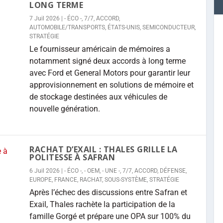
LONG TERME
7 Juil 2026
|
- ÉCO -
,
7/7
,
ACCORD
,
AUTOMOBILE/TRANSPORTS
,
ÉTATS-UNIS
,
SEMICONDUCTEUR
,
STRATÉGIE
Le fournisseur américain de mémoires a
notamment signé deux accords à long terme
avec Ford et General Motors pour garantir leur
approvisionnement en solutions de mémoire et
de stockage destinées aux véhicules de
nouvelle génération.
RACHAT D’EXAIL : THALES GRILLE LA
POLITESSE À SAFRAN
6 Juil 2026
|
- ÉCO -
,
- OEM
,
- UNE -
,
7/7
,
ACCORD
,
DÉFENSE
,
EUROPE
,
FRANCE
,
RACHAT
,
SOUS-SYSTÈME
,
STRATÉGIE
Après l’échec des discussions entre Safran et
Exail, Thales rachète la participation de la
famille Gorgé et prépare une OPA sur 100% du