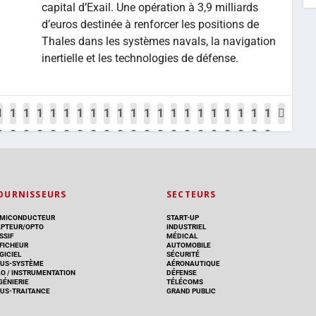
capital d’Exail. Une opération à 3,9 milliards
d’euros destinée à renforcer les positions de
Thales dans les systèmes navals, la navigation
inertielle et les technologies de défense.
1
1
1
1
1
1
1
1
1
1
1
1
1
1
1
1
1
1
1
1
1
0
0
0
0
0
0
0
0
0
0
0
0
0
0
0
0
0
0
0
0
0
1
1
1
1
1
1
2
2
2
2
2
2
2
2
2
2
3
3
3
3
3
4
5
6
7
8
9
0
1
2
3
4
5
6
7
8
9
0
1
2
3
4
OURNISSEURS
SECTEURS
MICONDUCTEUR
START-UP
PTEUR/OPTO
INDUSTRIEL
SSIF
MÉDICAL
FICHEUR
AUTOMOBILE
GICIEL
SÉCURITÉ
US-SYSTÈME
AÉRONAUTIQUE
AO
/
INSTRUMENTATION
DÉFENSE
GÉNIERIE
TÉLÉCOMS
US-TRAITANCE
GRAND PUBLIC