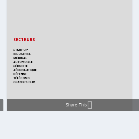
SECTEURS
START-UP
INDUSTRIEL
MÉDICAL
AUTOMOBILE
SÉCURITÉ
AÉRONAUTIQUE
DÉFENSE
TÉLÉCOMS
GRAND PUBLIC
Share This
DISTRIBUTION & PRODUITS