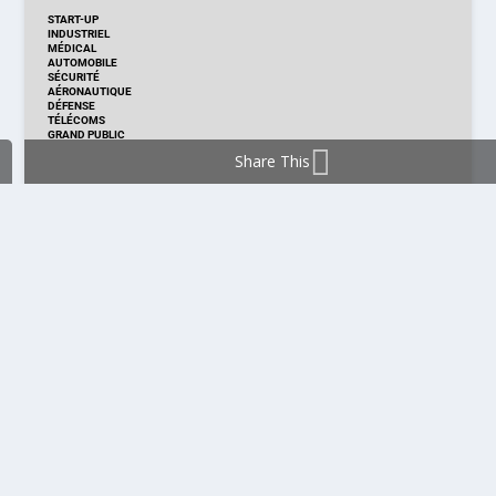
START-UP
INDUSTRIEL
MÉDICAL
AUTOMOBILE
SÉCURITÉ
AÉRONAUTIQUE
DÉFENSE
TÉLÉCOMS
GRAND PUBLIC
Share This
DISTRIBUTION & PRODUITS
DISTRIBUTION
TECHNOLOGIES
NOUVEAUX PRODUITS
COMPOSANT
MODULE & CARTE
ÉNERGIE
DÉVELOPPEMENT
MESURE
PRODUCTION