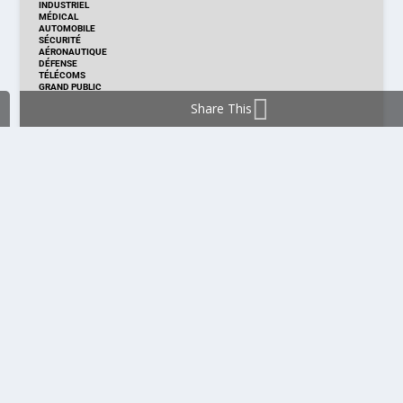
INDUSTRIEL
MÉDICAL
AUTOMOBILE
SÉCURITÉ
AÉRONAUTIQUE
DÉFENSE
TÉLÉCOMS
GRAND PUBLIC
Share This
DISTRIBUTION & PRODUITS
DISTRIBUTION
TECHNOLOGIES
NOUVEAUX PRODUITS
COMPOSANT
MODULE & CARTE
ÉNERGIE
DÉVELOPPEMENT
MESURE
PRODUCTION