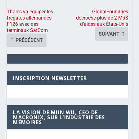
Thales va équiper les
GlobalFoundries
frégates allemandes
décroche plus de 2 Md$
F126 avec des
d’aides aux États-Unis
terminaux SatCom
SUIVANT
PRÉCÉDENT
INSCRIPTION NEWSLETTER
LA VISION DE MIIN WU, CEO DE
MACRONIX, SUR L’INDUSTRIE DES
MÉMOIRES