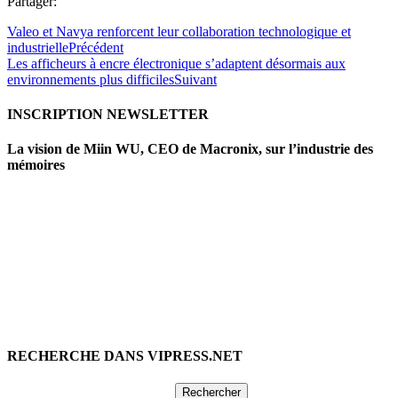
Partager:
Valeo et Navya renforcent leur collaboration technologique et
industrielle
Précédent
Les afficheurs à encre électronique s’adaptent désormais aux
environnements plus difficiles
Suivant
INSCRIPTION NEWSLETTER
La vision de Miin WU, CEO de Macronix, sur l’industrie des
mémoires
RECHERCHE DANS VIPRESS.NET
Rechercher :