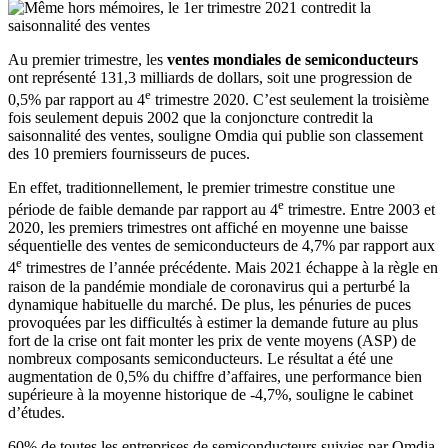
Au premier trimestre, les
ventes mondiales de semiconducteurs
ont représenté 131,3 milliards de dollars, soit une progression de
e
0,5% par rapport au 4
trimestre 2020. C’est seulement la troisième
fois seulement depuis 2002 que la conjoncture contredit la
saisonnalité des ventes, souligne Omdia qui publie son classement
des 10 premiers fournisseurs de puces.
En effet, traditionnellement, le premier trimestre constitue une
e
période de faible demande par rapport au 4
trimestre. Entre 2003 et
2020, les premiers trimestres ont affiché en moyenne une baisse
séquentielle des ventes de semiconducteurs de 4,7% par rapport aux
e
4
trimestres de l’année précédente. Mais 2021 échappe à la règle en
raison de la pandémie mondiale de coronavirus qui a perturbé la
dynamique habituelle du marché. De plus, les pénuries de puces
provoquées par les difficultés à estimer la demande future au plus
fort de la crise ont fait monter les prix de vente moyens (ASP) de
nombreux composants semiconducteurs. Le résultat a été une
augmentation de 0,5% du chiffre d’affaires, une performance bien
supérieure à la moyenne historique de -4,7%, souligne le cabinet
d’études.
60% de toutes les entreprises de semiconducteurs suivies par Omdia