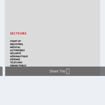
SECTEURS
START-UP
INDUSTRIEL
MÉDICAL
AUTOMOBILE
SÉCURITÉ
AÉRONAUTIQUE
DÉFENSE
TÉLÉCOMS
GRAND PUBLIC
Share This
DISTRIBUTION & PRODUITS