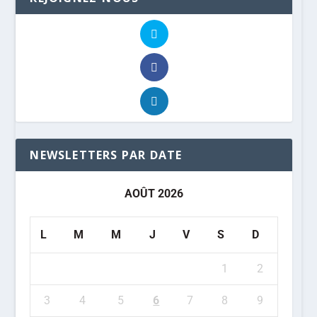
NEWSLETTERS PAR DATE
AOÛT 2026
L
M
M
J
V
S
D
1
2
3
4
5
6
7
8
9