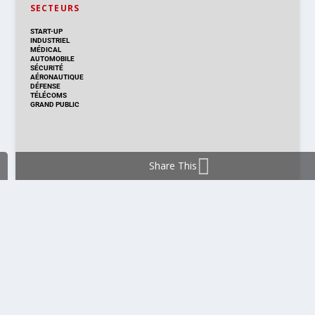
SECTEURS
START-UP
INDUSTRIEL
MÉDICAL
AUTOMOBILE
SÉCURITÉ
AÉRONAUTIQUE
DÉFENSE
TÉLÉCOMS
GRAND PUBLIC
Share This
DISTRIBUTION & PRODUITS
DISTRIBUTION
TECHNOLOGIES
NOUVEAUX PRODUITS
COMPOSANT
MODULE & CARTE
ÉNERGIE
DÉVELOPPEMENT
MESURE
PRODUCTION