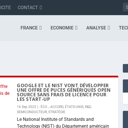
ICITE
CONTACT
FRANCE
ECONOMIE
ANALYSE
TEC
GOOGLE ET LE NIST VONT DÉVELOPPER
UNE OFFRE DE PUCES GÉNÉRIQUES OPEN
SOURCE SANS FRAIS DE LICENCE POUR
LES START-UP
16 Sep 2022
|
- ÉCO -
,
ACCORD
,
ÉTATS-UNIS
,
R&D
,
SEMICONDUCTEUR
,
STRATÉGIE
Le National Institute of Standards and
Technology (NIST) du Département américain