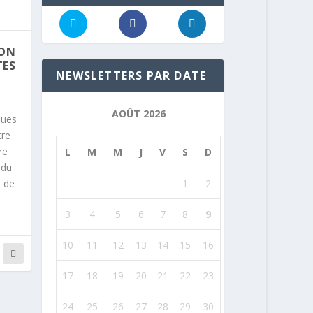
ION
TES
NEWSLETTERS PAR DATE
AOÛT 2026
ques
tre
re
L
M
M
J
V
S
D
 du
s de
1
2
3
4
5
6
7
8
9
10
11
12
13
14
15
16
17
18
19
20
21
22
23
24
25
26
27
28
29
30