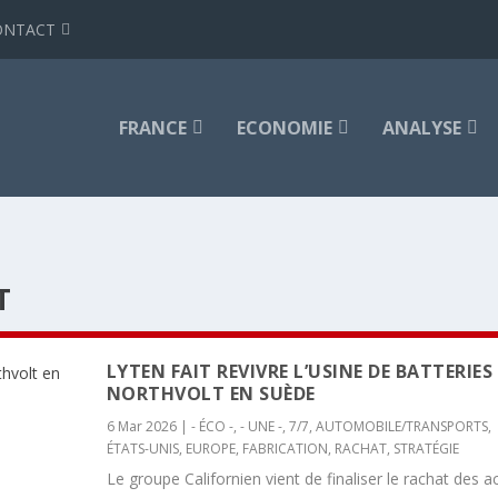
ONTACT
FRANCE
ECONOMIE
ANALYSE
T
LYTEN FAIT REVIVRE L’USINE DE BATTERIES
NORTHVOLT EN SUÈDE
6 Mar 2026
|
- ÉCO -
,
- UNE -
,
7/7
,
AUTOMOBILE/TRANSPORTS
,
ÉTATS-UNIS
,
EUROPE
,
FABRICATION
,
RACHAT
,
STRATÉGIE
Le groupe Californien vient de finaliser le rachat des ac