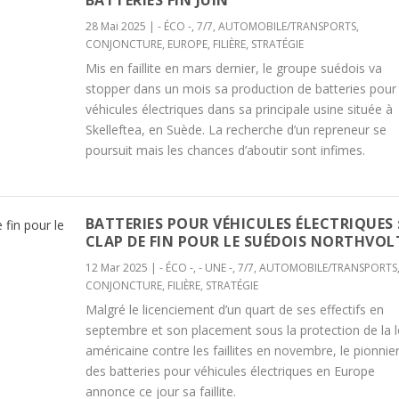
BATTERIES FIN JUIN
28 Mai 2025
|
- ÉCO -
,
7/7
,
AUTOMOBILE/TRANSPORTS
,
CONJONCTURE
,
EUROPE
,
FILIÈRE
,
STRATÉGIE
Mis en faillite en mars dernier, le groupe suédois va
stopper dans un mois sa production de batteries pour
véhicules électriques dans sa principale usine située à
Skelleftea, en Suède. La recherche d’un repreneur se
poursuit mais les chances d’aboutir sont infimes.
BATTERIES POUR VÉHICULES ÉLECTRIQUES 
CLAP DE FIN POUR LE SUÉDOIS NORTHVOL
12 Mar 2025
|
- ÉCO -
,
- UNE -
,
7/7
,
AUTOMOBILE/TRANSPORTS
CONJONCTURE
,
FILIÈRE
,
STRATÉGIE
Malgré le licenciement d’un quart de ses effectifs en
septembre et son placement sous la protection de la l
américaine contre les faillites en novembre, le pionnie
des batteries pour véhicules électriques en Europe
annonce ce jour sa faillite.