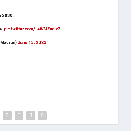
h 2030.
ce.
pic.twitter.com/JeWMEndiz2
lMacron)
June 15, 2023