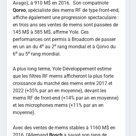
Avago), à 910 M$ en 2016. Son compatriote
Qorvo
, spécialiste des mems RF de type front-end,
affiche également une progression spectaculaire :
en trois ans ses ventes de mems sont passées de
145 M$ à 585 M$, affirme Yole. Ces
performances ont permis à Broadcom de passer
e
e
en un an du 4
au 2
rang mondial et à Qorvo du
e
e
6
au 5
rang mondial.
A plus long terme, Yole Développement estime
que les filtres RF mems afficheront la plus forte
croissance du marché des mems entre 2017 et
2022 (+35% par an en moyenne), devant les
mems RF de front-end (+14% par an en moyenne)
et les microphones mems (+11% par an en
moyenne).
Avec des ventes de mems stables à 1160 M$ en
2016, l’Allemand
Bosch
a sauvé son rang de