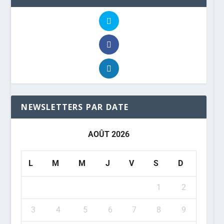
NEWSLETTERS PAR DATE
AOÛT 2026
L
M
M
J
V
S
D
1
2
3
4
5
6
7
8
9