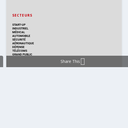
SECTEURS
START-UP
INDUSTRIEL
MÉDICAL
AUTOMOBILE
SÉCURITÉ
AÉRONAUTIQUE
DÉFENSE
TÉLÉCOMS
GRAND PUBLIC
Share This
DISTRIBUTION & PRODUITS
DISTRIBUTION
TECHNOLOGIES
NOUVEAUX PRODUITS
COMPOSANT
MODULE & CARTE
ÉNERGIE