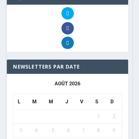
NEWSLETTERS PAR DATE
AOÛT 2026
L
M
M
J
V
S
D
1
2
3
4
5
6
7
8
9