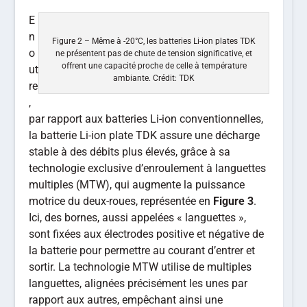
E
n
Figure 2 – Même à -20°C, les batteries Li-ion plates TDK
o
ne présentent pas de chute de tension significative, et
offrent une capacité proche de celle à température
ut
ambiante. Crédit: TDK
re
,
par rapport aux batteries Li-ion conventionnelles,
la batterie Li-ion plate TDK assure une décharge
stable à des débits plus élevés, grâce à sa
technologie exclusive d’enroulement à languettes
multiples (MTW), qui augmente la puissance
motrice du deux-roues, représentée en
Figure 3
.
Ici, des bornes, aussi appelées « languettes »,
sont fixées aux électrodes positive et négative de
la batterie pour permettre au courant d’entrer et
sortir. La technologie MTW utilise de multiples
languettes, alignées précisément les unes par
rapport aux autres, empêchant ainsi une