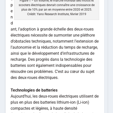
Figure 1 – En volume, le marché mondial des motos et
p
scooters électriques devrait connaître une croissance de
plus de 10% par an en moyenne entre 2020 et 2025.
e
Crédit: Yano Research Institute, février 2019
n
d
ant, l’adoption à grande échelle des deux-roues
électriques nécessite de surmonter une pléthore
d’obstacles techniques, notamment l’extension de
l’autonomie et la réduction du temps de recharge,
ainsi que le développement d’infrastructures de
recharge. Des progrès dans la technologie des
batteries sont également indispensables pour
résoudre ces problèmes. C’est au cœur du sujet
des deux-roues électriques.
Technologies de batteries
Aujourd’hui, les deux-roues électriques utilisent de
plus en plus des batteries lithium-ion (Li-ion)
compactes et légères, à haute densité