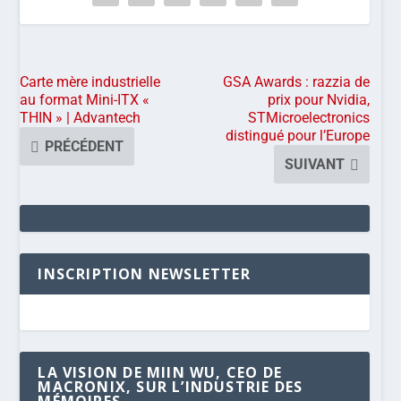
Carte mère industrielle
GSA Awards : razzia de
au format Mini-ITX «
prix pour Nvidia,
THIN » | Advantech
STMicroelectronics
distingué pour l’Europe
PRÉCÉDENT
SUIVANT
INSCRIPTION NEWSLETTER
LA VISION DE MIIN WU, CEO DE
MACRONIX, SUR L’INDUSTRIE DES