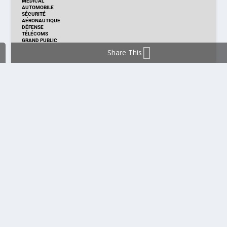
MÉDICAL
AUTOMOBILE
SÉCURITÉ
AÉRONAUTIQUE
DÉFENSE
TÉLÉCOMS
GRAND PUBLIC
Share This
DISTRIBUTION & PRODUITS
DISTRIBUTION
TECHNOLOGIES
NOUVEAUX PRODUITS
COMPOSANT
MODULE & CARTE
ÉNERGIE
DÉVELOPPEMENT
MESURE
PRODUCTION