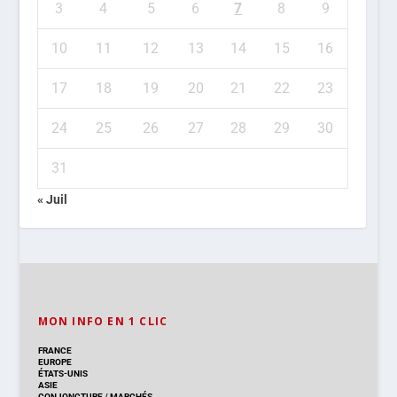
3
4
5
6
7
8
9
10
11
12
13
14
15
16
17
18
19
20
21
22
23
24
25
26
27
28
29
30
31
« Juil
MON INFO EN 1 CLIC
FRANCE
EUROPE
ÉTATS-UNIS
ASIE
CONJONCTURE
/
MARCHÉS