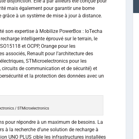
ute disjonction. Elle a par ailleurs été conçue pour
té mais également pour garantir une borne
ie grâce à un système de mise à jour à distance.
rté son expertise à Mobilize PowerBox : IoTecha
 recharge intelligente éprouvé sur le terrain, le
es ISO15118 et OCPP, Orange pour les
s associés, Renault pour l’architecture des
électriques, STMicroelectronics pour les
circuits de communication et de sécurité) et
ybersécurité et la protection des données avec un
ectronics / STMicroelectronics
ions pour répondre à un maximum de besoins. La
rs à la recherche d’une solution de recharge à
sion UNO PLUS cible les infrastructures installées