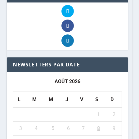
NEWSLETTERS PAR DATE
AOÛT 2026
L
M
M
J
V
S
D
1
2
3
4
5
6
7
8
9