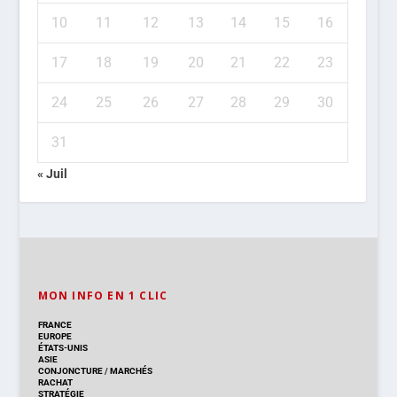
10
11
12
13
14
15
16
17
18
19
20
21
22
23
24
25
26
27
28
29
30
31
« Juil
MON INFO EN 1 CLIC
FRANCE
EUROPE
ÉTATS-UNIS
ASIE
CONJONCTURE
/
MARCHÉS
RACHAT
STRATÉGIE