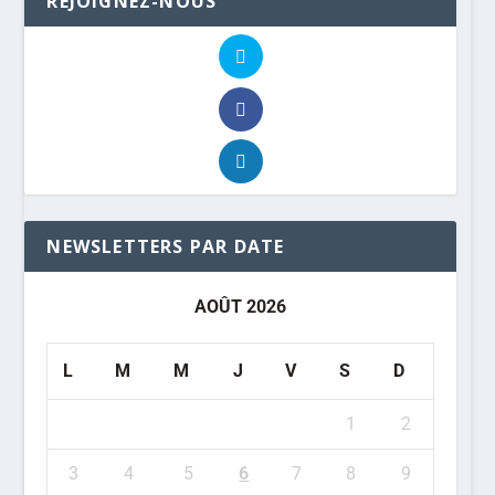
REJOIGNEZ-NOUS
NEWSLETTERS PAR DATE
AOÛT 2026
L
M
M
J
V
S
D
1
2
3
4
5
6
7
8
9