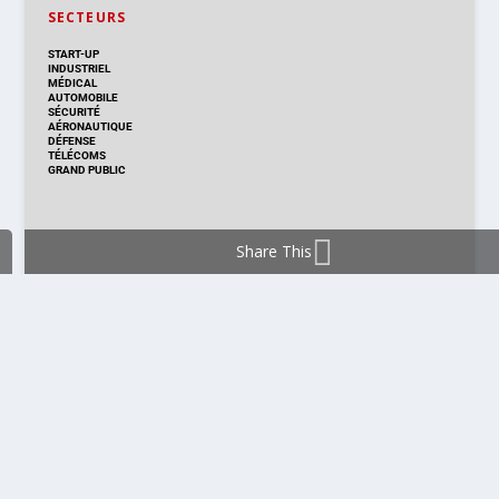
SECTEURS
START-UP
INDUSTRIEL
MÉDICAL
AUTOMOBILE
SÉCURITÉ
AÉRONAUTIQUE
DÉFENSE
TÉLÉCOMS
GRAND PUBLIC
Share This
DISTRIBUTION & PRODUITS
DISTRIBUTION
TECHNOLOGIES
NOUVEAUX PRODUITS
COMPOSANT
MODULE & CARTE
ÉNERGIE
DÉVELOPPEMENT
MESURE
PRODUCTION