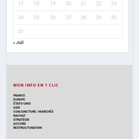
17
18
19
20
21
22
23
24
25
26
27
28
29
30
31
« Juil
MON INFO EN 1 CLIC
FRANCE
EUROPE
ÉTATS-UNIS
ASIE
CONJONCTURE
/
MARCHÉS
RACHAT
STRATÉGIE
ACCORD
RESTRUCTURATION