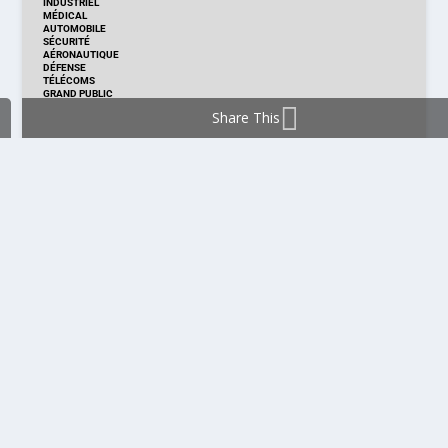
INDUSTRIEL
MÉDICAL
AUTOMOBILE
SÉCURITÉ
AÉRONAUTIQUE
DÉFENSE
TÉLÉCOMS
GRAND PUBLIC
Share This
DISTRIBUTION & PRODUITS
DISTRIBUTION
TECHNOLOGIES
NOUVEAUX PRODUITS
COMPOSANT
MODULE & CARTE
ÉNERGIE
DÉVELOPPEMENT
MESURE
PRODUCTION