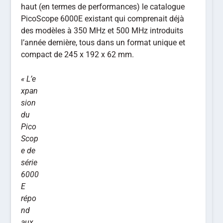
haut (en termes de performances) le catalogue
PicoScope 6000E existant qui comprenait déjà
des modèles à 350 MHz et 500 MHz introduits
l’année dernière, tous dans un format unique et
compact de 245 x 192 x 62 mm.
« L’e
xpan
sion
du
Pico
Scop
e de
série
6000
E
répo
nd
aux