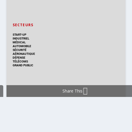
SECTEURS
START-UP
INDUSTRIEL
MÉDICAL
AUTOMOBILE
SÉCURITÉ
AÉRONAUTIQUE
DÉFENSE
TÉLÉCOMS
GRAND PUBLIC
Share This
DISTRIBUTION & PRODUITS
DISTRIBUTION
TECHNOLOGIES
NOUVEAUX PRODUITS
COMPOSANT