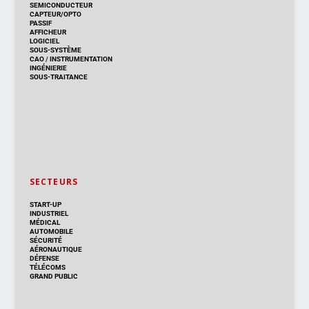
SEMICONDUCTEUR
CAPTEUR/OPTO
PASSIF
AFFICHEUR
LOGICIEL
SOUS-SYSTÈME
CAO
/
INSTRUMENTATION
INGÉNIERIE
SOUS-TRAITANCE
SECTEURS
START-UP
INDUSTRIEL
MÉDICAL
AUTOMOBILE
SÉCURITÉ
AÉRONAUTIQUE
DÉFENSE
TÉLÉCOMS
GRAND PUBLIC