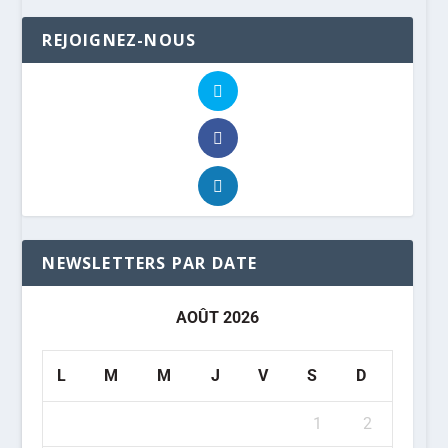
REJOIGNEZ-NOUS
NEWSLETTERS PAR DATE
AOÛT 2026
L
M
M
J
V
S
D
1
2