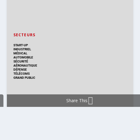
SECTEURS
START-UP
INDUSTRIEL
MÉDICAL
AUTOMOBILE
SÉCURITÉ
AÉRONAUTIQUE
DÉFENSE
TÉLÉCOMS
GRAND PUBLIC
Share This
DISTRIBUTION & PRODUITS
DISTRIBUTION
TECHNOLOGIES