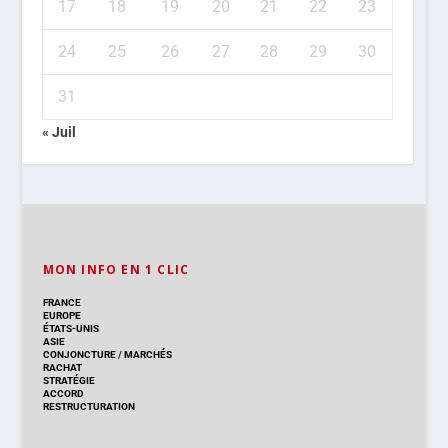
17
18
19
20
21
22
23
24
25
26
27
28
29
30
31
« Juil
MON INFO EN 1 CLIC
FRANCE
EUROPE
ÉTATS-UNIS
ASIE
CONJONCTURE
/
MARCHÉS
RACHAT
STRATÉGIE
ACCORD
RESTRUCTURATION