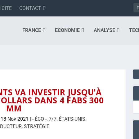
ICITE
CONTACT
FRANCE
ECONOMIE
ANALYSE
TEC
TS VA INVESTIR JUSQU’À
DOLLARS DANS 4 FABS 300
MM
|
18 Nov 2021
|
- ÉCO -
,
7/7
,
ÉTATS-UNIS
,
NDUCTEUR
,
STRATÉGIE