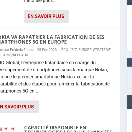
installée pour...
EN SAVOIR PLUS
KIA VA RAPATRIER LA FABRICATION DE SES
ARTPHONES 5G EN EUROPE
té par
Frédéric Fassot
|
28 Fév 2023
|
- ÉCO -
,
7/7
,
EUROPE
,
STRATÉGIE
,
LÉCOMS/RÉSEAUX
 Global, l’entreprise finlandaise en charge du
veloppement de smartphones sous la marque Nokia,
nonce le premier smartphone Nokia axé sur la
arabilité et des étapes pour ramener la fabrication de
artphones 5G en...
N SAVOIR PLUS
CAPACITÉ DISPONIBLE EN