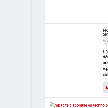
NO
SM
Pos
TÉ
HMD
dé
an
rép
sm
E