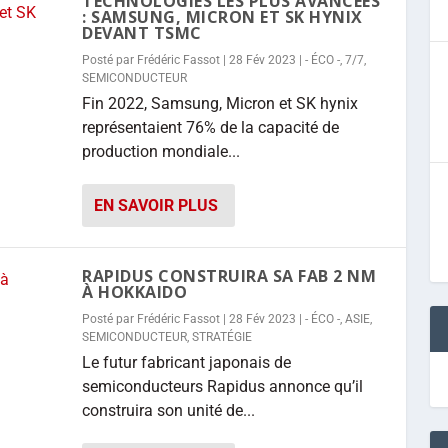
TECHNOLOGIES LES PLUS AVANCÉES
: SAMSUNG, MICRON ET SK HYNIX
DEVANT TSMC
Posté par
Frédéric Fassot
|
28 Fév 2023
|
- ÉCO -
,
7/7
,
SEMICONDUCTEUR
Fin 2022, Samsung, Micron et SK hynix
représentaient 76% de la capacité de
production mondiale...
EN SAVOIR PLUS
RAPIDUS CONSTRUIRA SA FAB 2 NM
À HOKKAIDO
Posté par
Frédéric Fassot
|
28 Fév 2023
|
- ÉCO -
,
ASIE
,
SEMICONDUCTEUR
,
STRATÉGIE
Le futur fabricant japonais de
semiconducteurs Rapidus annonce qu’il
construira son unité de...