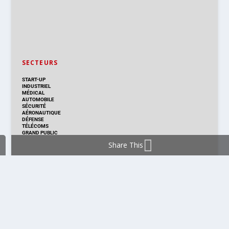
SECTEURS
START-UP
INDUSTRIEL
MÉDICAL
AUTOMOBILE
SÉCURITÉ
AÉRONAUTIQUE
DÉFENSE
TÉLÉCOMS
GRAND PUBLIC
Share This
DISTRIBUTION & PRODUITS
DISTRIBUTION