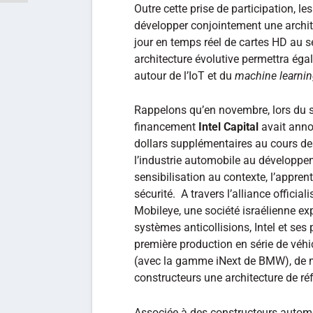
Outre cette prise de participation, l
développer conjointement une archite
jour en temps réel de cartes HD au s
architecture évolutive permettra éga
autour de l’IoT et du
machine learni
Rappelons qu’en novembre, lors du s
financement
Intel Capital
avait annon
dollars supplémentaires au cours de
l’industrie automobile au développem
sensibilisation au contexte, l’appren
sécurité. A travers l’alliance officia
Mobileye, une société israélienne exp
systèmes anticollisions, Intel et se
première production en série de véh
(avec la gamme iNext de BMW), de 
constructeurs une architecture de r
Associée à des constructeurs automob