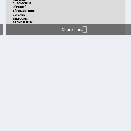
AUTOMOBILE
SÉCURITÉ
AÉRONAUTIQUE
DÉFENSE
TÉLÉCOMS
GRAND PUBLIC
Share This
DISTRIBUTION & PRODUITS
DISTRIBUTION
TECHNOLOGIES
NOUVEAUX PRODUITS
COMPOSANT
MODULE & CARTE
ÉNERGIE
DÉVELOPPEMENT
MESURE
PRODUCTION