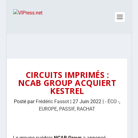
CIRCUITS IMPRIMÉS :
NCAB GROUP ACQUIERT
KESTREL
Posté par
Frédéric Fassot
|
27 Juin 2022
|
- ÉCO -
,
EUROPE
,
PASSIF
,
RACHAT
Le groupe suédois
NCAB Group
a annoncé