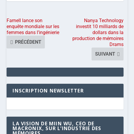
Farnell lance son
Nanya Technology
enquête mondiale sur les
investit 10 milliards de
femmes dans l’ingénierie
dollars dans la
production de mémoires
PRÉCÉDENT
Drams
SUIVANT
INSCRIPTION NEWSLETTER
LA VISION DE MIIN WU, CEO DE
MACRONIX, SUR L’INDUSTRIE DES
MÉMOIRES