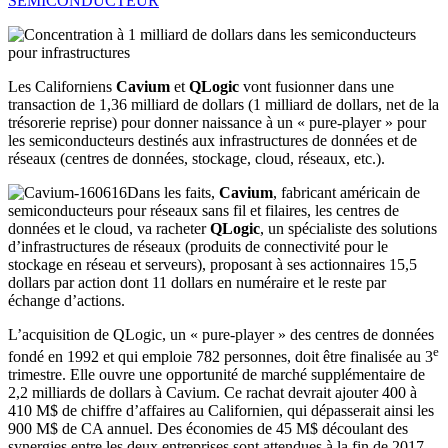
SEMICONDUCTEUR
Les Californiens
Cavium
et
QLogic
vont fusionner dans une
transaction de 1,36 milliard de dollars (1 milliard de dollars, net de la
trésorerie reprise) pour donner naissance à un « pure-player » pour
les semiconducteurs destinés aux infrastructures de données et de
réseaux (centres de données, stockage, cloud, réseaux, etc.).
Dans les faits,
Cavium
, fabricant américain de
semiconducteurs pour réseaux sans fil et filaires, les centres de
données et le cloud, va racheter
QLogic
, un spécialiste des solutions
d’infrastructures de réseaux (produits de connectivité pour le
stockage en réseau et serveurs), proposant à ses actionnaires 15,5
dollars par action dont 11 dollars en numéraire et le reste par
échange d’actions.
L’acquisition de QLogic, un « pure-player » des centres de données
e
fondé en 1992 et qui emploie 782 personnes, doit être finalisée au 3
trimestre. Elle ouvre une opportunité de marché supplémentaire de
2,2 milliards de dollars à Cavium. Ce rachat devrait ajouter 400 à
410 M$ de chiffre d’affaires au Californien, qui dépasserait ainsi les
900 M$ de CA annuel. Des économies de 45 M$ découlant des
synergies entre les deux entreprises sont attendues à la fin de 2017.