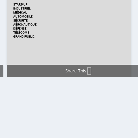
START-UP
INDUSTRIEL
MÉDICAL
AUTOMOBILE
SÉCURITÉ
AÉRONAUTIQUE
DÉFENSE
TÉLÉCOMS
GRAND PUBLIC
Share This
DISTRIBUTION & PRODUITS
DISTRIBUTION
TECHNOLOGIES
NOUVEAUX PRODUITS
COMPOSANT
MODULE & CARTE
ÉNERGIE
DÉVELOPPEMENT
MESURE
PRODUCTION