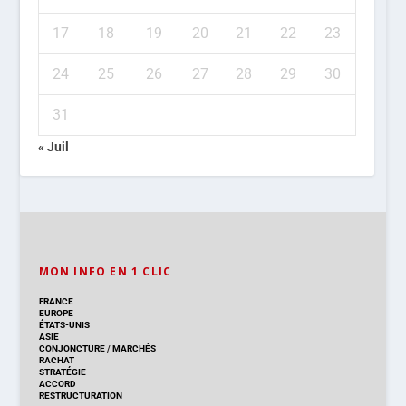
17
18
19
20
21
22
23
24
25
26
27
28
29
30
31
« Juil
MON INFO EN 1 CLIC
FRANCE
EUROPE
ÉTATS-UNIS
ASIE
CONJONCTURE
/
MARCHÉS
RACHAT
STRATÉGIE
ACCORD
RESTRUCTURATION