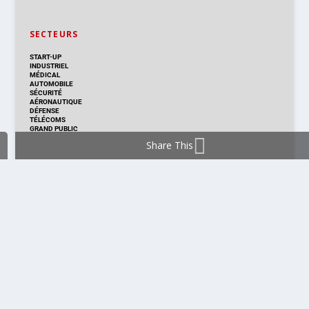
SECTEURS
START-UP
INDUSTRIEL
MÉDICAL
AUTOMOBILE
SÉCURITÉ
AÉRONAUTIQUE
DÉFENSE
TÉLÉCOMS
GRAND PUBLIC
Share This
DISTRIBUTION & PRODUITS
DISTRIBUTION
TECHNOLOGIES
NOUVEAUX PRODUITS
COMPOSANT
MODULE & CARTE
ÉNERGIE