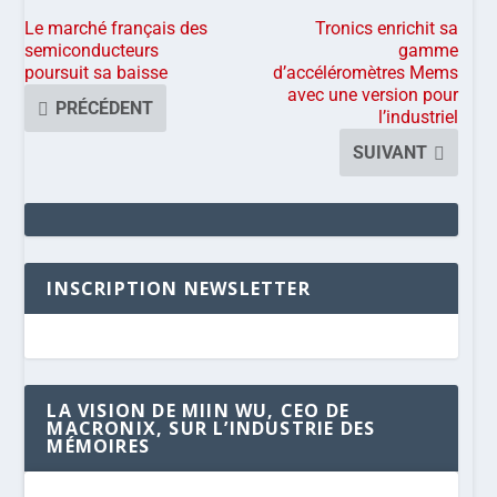
Le marché français des
Tronics enrichit sa
semiconducteurs
gamme
poursuit sa baisse
d’accéléromètres Mems
avec une version pour
PRÉCÉDENT
l’industriel
SUIVANT
INSCRIPTION NEWSLETTER
LA VISION DE MIIN WU, CEO DE
MACRONIX, SUR L’INDUSTRIE DES
MÉMOIRES