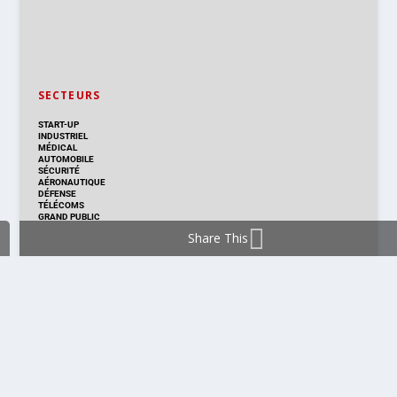
SECTEURS
START-UP
INDUSTRIEL
MÉDICAL
AUTOMOBILE
SÉCURITÉ
AÉRONAUTIQUE
DÉFENSE
TÉLÉCOMS
GRAND PUBLIC
Share This
DISTRIBUTION & PRODUITS
DISTRIBUTION
TECHNOLOGIES