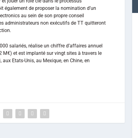
r et jouer un rôle clé dans le processus
oit également de proposer la nomination d’un
ectronics au sein de son propre conseil
res administrateurs non exécutifs de TT quitteront
ction.
00 salariés, réalise un chiffre d’affaires annuel
2 M€) et est implanté sur vingt sites à travers le
ux Etats-Unis, au Mexique, en Chine, en