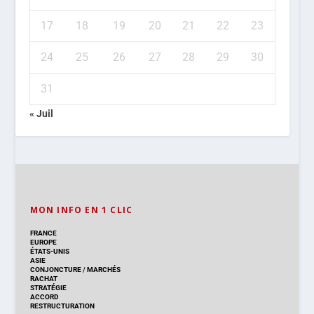
17
18
19
20
21
22
23
24
25
26
27
28
29
30
31
« Juil
MON INFO EN 1 CLIC
FRANCE
EUROPE
ÉTATS-UNIS
ASIE
CONJONCTURE
/
MARCHÉS
RACHAT
STRATÉGIE
ACCORD
RESTRUCTURATION