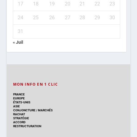
17
18
19
20
21
22
23
24
25
26
27
28
29
30
31
« Juil
MON INFO EN 1 CLIC
FRANCE
EUROPE
ÉTATS-UNIS
ASIE
CONJONCTURE
/
MARCHÉS
RACHAT
STRATÉGIE
ACCORD
RESTRUCTURATION